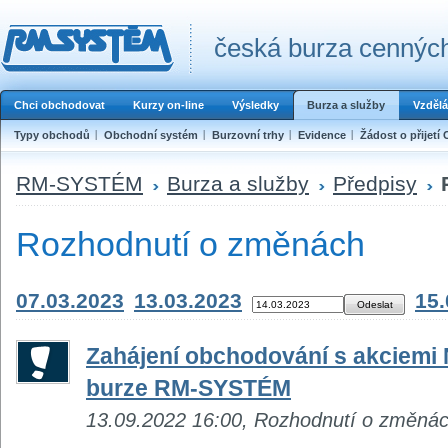
česká burza cenných
Chci obchodovat
Kurzy on-line
Výsledky
Burza a služby
Vzdělá
Typy obchodů
Obchodní systém
Burzovní trhy
Evidence
Žádost o přijetí 
RM-SYSTÉM
Burza a služby
Předpisy
Rozhodnutí o změnách
07.03.2023
13.03.2023
15.
Zahájení obchodování s akciemi
burze RM-SYSTÉM
13.09.2022 16:00, Rozhodnutí o změná