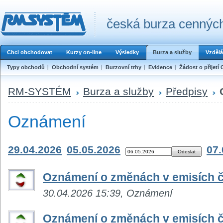
česká burza cenných
Chci obchodovat
Kurzy on-line
Výsledky
Burza a služby
Vzdělá
Typy obchodů
Obchodní systém
Burzovní trhy
Evidence
Žádost o přijetí 
RM-SYSTÉM
Burza a služby
Předpisy
Oznámení
29.04.2026
05.05.2026
07.
Oznámení o změnách v emisích č
30.04.2026 15:39, Oznámení
Oznámení o změnách v emisích č