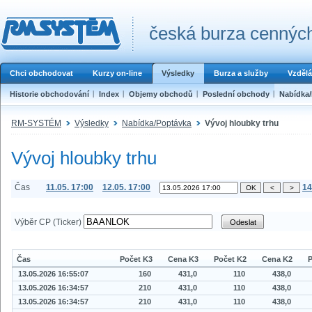
česká burza cenných
Chci obchodovat
Kurzy on-line
Výsledky
Burza a služby
Vzdělá
Historie obchodování
Index
Objemy obchodů
Poslední obchody
Nabídka
RM-SYSTÉM
Výsledky
Nabídka/Poptávka
Vývoj hloubky trhu
Vývoj hloubky trhu
Čas
11.05. 17:00
12.05. 17:00
14
Výběr CP (Ticker)
Čas
Počet K3
Cena K3
Počet K2
Cena K2
P
13.05.2026 16:55:07
160
431,0
110
438,0
13.05.2026 16:34:57
210
431,0
110
438,0
13.05.2026 16:34:57
210
431,0
110
438,0