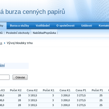
á burza cenných papírů
dky
Burza a služby
Vzdělávání
O společnosti
Události
Kontakt
dů
Poslední obchody
Nabídka/Poptávka
ka
Vývoj hloubky trhu
ální
a K3
Počet K2
Cena K2
Počet K1
Cena K1
Cena P1
Počet P1
88,0
28
3 193,5
3
3 200,0
3 273,5
25
88,0
28
3 193,5
3
3 200,0
3 273,5
25
88,0
28
3 193,5
3
3 200,0
3 273,5
25