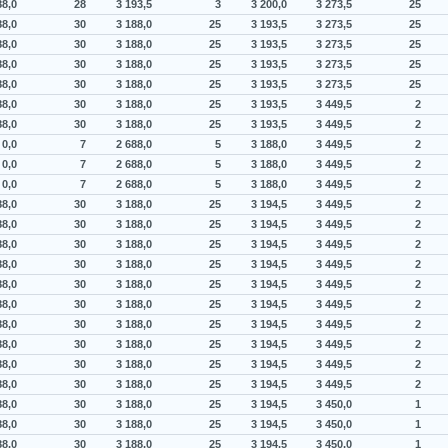
88,0
28
3 193,5
3
3 200,0
3 273,5
25
88,0
30
3 188,0
25
3 193,5
3 273,5
25
88,0
30
3 188,0
25
3 193,5
3 273,5
25
88,0
30
3 188,0
25
3 193,5
3 273,5
25
88,0
30
3 188,0
25
3 193,5
3 273,5
25
88,0
30
3 188,0
25
3 193,5
3 449,5
2
88,0
30
3 188,0
25
3 193,5
3 449,5
2
0,0
7
2 688,0
5
3 188,0
3 449,5
2
0,0
7
2 688,0
5
3 188,0
3 449,5
2
0,0
7
2 688,0
5
3 188,0
3 449,5
2
88,0
30
3 188,0
25
3 194,5
3 449,5
2
88,0
30
3 188,0
25
3 194,5
3 449,5
2
88,0
30
3 188,0
25
3 194,5
3 449,5
2
88,0
30
3 188,0
25
3 194,5
3 449,5
2
88,0
30
3 188,0
25
3 194,5
3 449,5
2
88,0
30
3 188,0
25
3 194,5
3 449,5
2
88,0
30
3 188,0
25
3 194,5
3 449,5
2
88,0
30
3 188,0
25
3 194,5
3 449,5
2
88,0
30
3 188,0
25
3 194,5
3 449,5
2
88,0
30
3 188,0
25
3 194,5
3 449,5
2
88,0
30
3 188,0
25
3 194,5
3 450,0
1
88,0
30
3 188,0
25
3 194,5
3 450,0
1
88,0
30
3 188,0
25
3 194,5
3 450,0
1