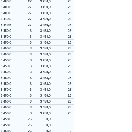
3 400,0
27
3 450,0
28
3 400,0
27
3 450,0
28
3 400,0
27
3 450,0
28
3 449,5
27
3 450,0
28
3 449,5
27
3 450,0
28
3 450,0
3
3 458,0
28
3 450,0
3
3 458,0
28
3 450,0
3
3 458,0
28
3 450,0
3
3 458,0
28
3 450,0
3
3 458,0
28
3 450,0
3
3 458,0
28
3 450,0
3
3 458,0
28
3 450,0
3
3 458,0
28
3 450,0
3
3 458,0
28
3 450,0
3
3 458,0
28
3 450,0
3
3 458,0
28
3 450,0
3
3 458,0
28
3 450,0
3
3 458,0
28
3 450,0
3
3 458,0
28
3 450,0
3
3 458,0
28
3 458,0
26
0,0
0
3 458,0
26
0,0
0
3 458,0
26
0,0
0