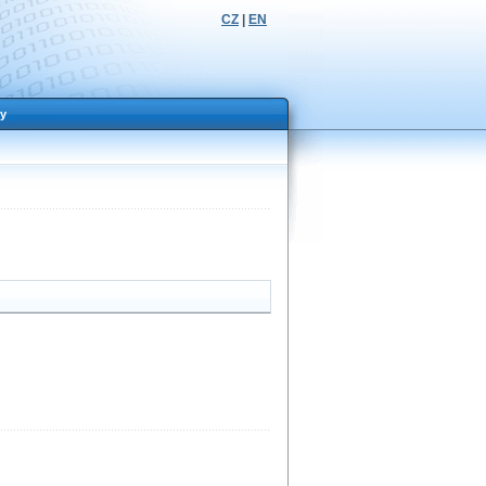
CZ
|
EN
y