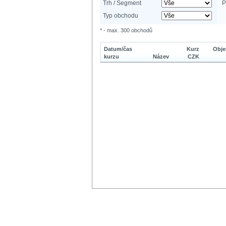
Trh / Segment
P
Typ obchodu
* - max. 300 obchodů
Datum/čas
Kurz
Obje
kurzu
Název
CZK