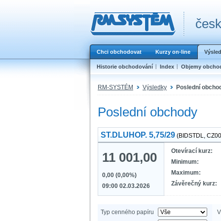
česk
Chci obchodovat
Kurzy on-line
Výsle
Historie obchodování
Index
Objemy obcho
RM-SYSTÉM
Výsledky
Poslední obcho
Poslední obchody
ST.DLUHOP. 5,75/29
(BIDSTDL, CZ0
Otevírací kurz:
11 001,00
Minimum:
Maximum:
0,00 (0,00%)
Závěrečný kurz:
09:00 02.03.2026
Typ cenného papíru
V