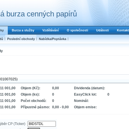
á burza cenných papírů
dky
Burza a služby
Vzdělávání
O společnosti
Události
Kontakt
dů
Poslední obchody
Nabídka/Poptávka
dy
001007025)
11 001,00
Objem (Kč):
0,00
Dividenda (datum):
11 001,00
Objem (ks):
0
EasyClick lot:
0
11 001,00
Počet obchodů:
0
Nominál:
11 001,00
Přípustné pásmo:
0,00 - 0,00
Objem emise:
ýběr CP (Ticker)