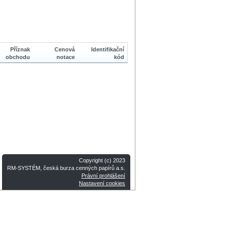
Příznak
Cenová
Identifikační
obchodu
notace
kód
Copyright (c) 2023
RM-SYSTÉM, česká burza cenných papírů a.s.
Právní prohlášení
Nastavení cookies