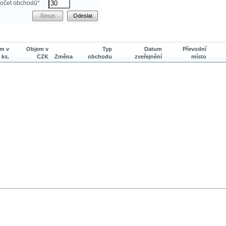
očet obchodů*
m v
Objem v
Typ
Datum
Převodní
ks.
CZK
Změna
obchodu
zveřejnění
místo