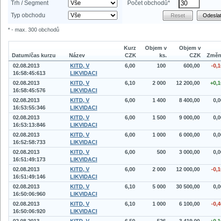
Trh / Segment
Počet obchodů*
Typ obchodu
* - max. 300 obchodů
Kurz
Objem v
Objem v
Datum/čas kurzu
Název
CZK
ks.
CZK
Změn
02.08.2013
KITD, V
6,00
100
600,00
-0,1
16:58:45:613
LIKVIDACI
02.08.2013
KITD, V
6,10
2 000
12 200,00
+0,1
16:58:45:576
LIKVIDACI
02.08.2013
KITD, V
6,00
1 400
8 400,00
0,0
16:53:55:346
LIKVIDACI
02.08.2013
KITD, V
6,00
1 500
9 000,00
0,0
16:53:13:846
LIKVIDACI
02.08.2013
KITD, V
6,00
1 000
6 000,00
0,0
16:52:58:733
LIKVIDACI
02.08.2013
KITD, V
6,00
500
3 000,00
0,0
16:51:49:173
LIKVIDACI
02.08.2013
KITD, V
6,00
2 000
12 000,00
-0,1
16:51:49:146
LIKVIDACI
02.08.2013
KITD, V
6,10
5 000
30 500,00
0,0
16:50:06:960
LIKVIDACI
02.08.2013
KITD, V
6,10
1 000
6 100,00
-0,4
16:50:06:920
LIKVIDACI