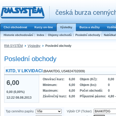
česká burza cenných
Chci obchodovat
Kurzy on-line
Výsledky
Burza a služby
Vzdělá
Historie obchodování
Index
Objemy obchodů
Poslední obchody
Nabídka
RM-SYSTÉM
Výsledky
Poslední obchody
Poslední obchody
KITD, V LIKVIDACI
(BAAKITDG, US4824702009)
Otevírací kurz:
6,00
Objem (Kč):
0,00
6,00
Minimum:
6,00
Objem (ks):
0
Maximum:
6,00
Počet obchodů:
0
0,00 (0,00%)
Závěrečný kurz:
6,00
Přípustné pásmo:
4,80 
12:22 08.08.2013
Typ cenného papíru
Výběr CP (Ticker)