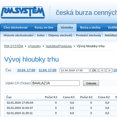
česká burza cenných
Chci obchodovat
Kurzy on-line
Výsledky
Burza a služby
Vzdělá
Historie obchodování
Index
Objemy obchodů
Poslední obchody
Nabídka
RM-SYSTÉM
Výsledky
Nabídka/Poptávka
Vývoj hloubky trhu
Vývoj hloubky trhu
Čas
10.04. 17:00
11.04. 17:00
15
Výběr CP (Ticker)
Čas
Počet K3
Cena K3
Počet K2
Cena K2
P
02.01.2024 17:05:04
0
0,0
0
0,0
02.01.2024 11:54:37
0
0,0
0
0,0
02.01.2024 11:20:11
0
0,0
0
0,0