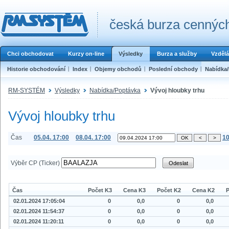
česká burza cenných
Chci obchodovat
Kurzy on-line
Výsledky
Burza a služby
Vzdělá
Historie obchodování
Index
Objemy obchodů
Poslední obchody
Nabídka
RM-SYSTÉM
Výsledky
Nabídka/Poptávka
Vývoj hloubky trhu
Vývoj hloubky trhu
Čas
05.04. 17:00
08.04. 17:00
10
Výběr CP (Ticker)
Čas
Počet K3
Cena K3
Počet K2
Cena K2
P
02.01.2024 17:05:04
0
0,0
0
0,0
02.01.2024 11:54:37
0
0,0
0
0,0
02.01.2024 11:20:11
0
0,0
0
0,0