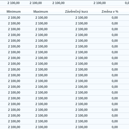
2 100,00
2 100,00
2 100,00
2 100,00
0,
Minimum
Maximum
Závěrečný kurz
Změna v %
2 100,00
2 100,00
2 100,00
0,00
2 100,00
2 100,00
2 100,00
0,00
2 100,00
2 100,00
2 100,00
0,00
2 100,00
2 100,00
2 100,00
0,00
2 100,00
2 100,00
2 100,00
0,00
2 100,00
2 100,00
2 100,00
0,00
2 100,00
2 100,00
2 100,00
0,00
2 100,00
2 100,00
2 100,00
0,00
2 100,00
2 100,00
2 100,00
0,00
2 100,00
2 100,00
2 100,00
0,00
2 100,00
2 100,00
2 100,00
0,00
2 100,00
2 100,00
2 100,00
0,00
2 100,00
2 100,00
2 100,00
0,00
2 100,00
2 100,00
2 100,00
0,00
2 100,00
2 100,00
2 100,00
0,00
2 100,00
2 100,00
2 100,00
0,00
2 100,00
2 100,00
2 100,00
0,00
2 100,00
2 100,00
2 100,00
0,00
2 100,00
2 100,00
2 100,00
0,00
2 100,00
2 100,00
2 100,00
0,00