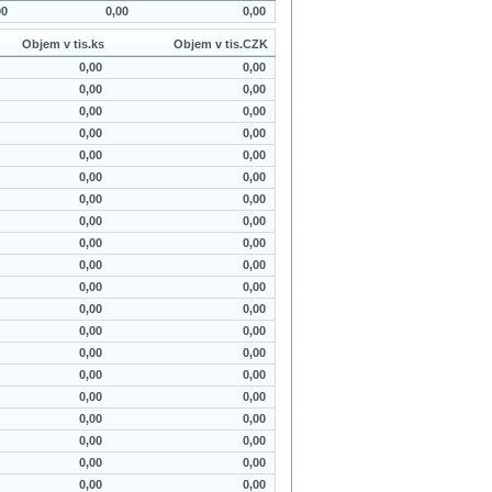
00
0,00
0,00
Objem v tis.ks
Objem v tis.CZK
0,00
0,00
0,00
0,00
0,00
0,00
0,00
0,00
0,00
0,00
0,00
0,00
0,00
0,00
0,00
0,00
0,00
0,00
0,00
0,00
0,00
0,00
0,00
0,00
0,00
0,00
0,00
0,00
0,00
0,00
0,00
0,00
0,00
0,00
0,00
0,00
0,00
0,00
0,00
0,00