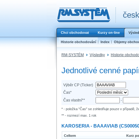
česk
Chci obchodovat
Kurzy on-line
Výsle
Historie obchodování
Index
Objemy obcho
RM-SYSTÉM
Výsledky
Historie obchod
Jednotlivé cenné papí
Výběr CP (Ticker)
Čas*
Čas vlastní**
-
* - položka "Čas" se zohledňuje pouze v případě, ž
** - rozmezí max. 1 rok
KAROSERIA - BAAAVIAB (CS00050
Celkem
Kurz po