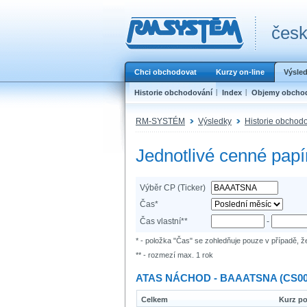
česk
Chci obchodovat
Kurzy on-line
Výsle
Historie obchodování
Index
Objemy obcho
RM-SYSTÉM
Výsledky
Historie obchod
Jednotlivé cenné papí
Výběr CP (Ticker)
Čas*
Čas vlastní**
-
* - položka "Čas" se zohledňuje pouze v případě, ž
** - rozmezí max. 1 rok
ATAS NÁCHOD - BAAATSNA (CS00
Celkem
Kurz po