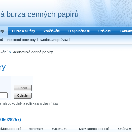
á burza cenných papírů
dky
Burza a služby
Vzdělávání
O společnosti
Události
Kontakt
dů
Poslední obchody
Nabídka/Poptávka
ování
Jednotlivé cenné papíry
ry
e nejsou vyplněna políčka pro vlastní čas.
05028257)
čátek období
Minimum
Maximum
Kurz konec období
Změna v