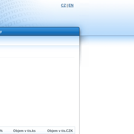
CZ
|
EN
y
 %
Objem v tis.ks
Objem v tis.CZK