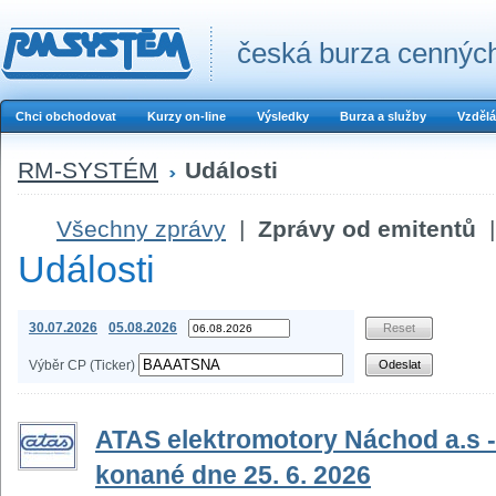
česká burza cenných
Chci obchodovat
Kurzy on-line
Výsledky
Burza a služby
Vzdělá
RM-SYSTÉM
Události
Všechny zprávy
|
Zprávy od emitentů
|
Události
30.07.2026
05.08.2026
Výběr CP (Ticker)
ATAS elektromotory Náchod a.s -
konané dne 25. 6. 2026