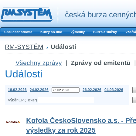
česká burza cenných
Chci obchodovat
Kurzy on-line
Výsledky
Burza a služby
Vzdělá
RM-SYSTÉM
Události
Všechny zprávy
|
Zprávy od emitentů
|
Události
18.02.2026
24.02.2026
26.02.2026
04.03.2026
Výběr CP (Ticker)
Kofola ČeskoSlovensko a.s. - P
výsledky za rok 2025