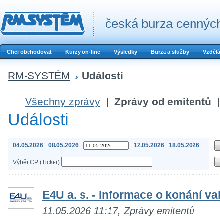
česká burza cenných
Chci obchodovat
Kurzy on-line
Výsledky
Burza a služby
Vzdělá
RM-SYSTÉM
Události
Všechny zprávy
|
Zprávy od emitentů
|
Události
04.05.2026
08.05.2026
12.05.2026
18.05.2026
Výběr CP (Ticker)
E4U a. s. - Informace o konání v
11.05.2026 11:17, Zprávy emitentů