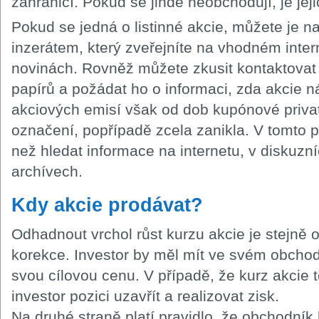
zahraničí. Pokud se jinde neobchodují, je jeji
Pokud se jedná o listinné akcie, můžete je n
inzerátem, který zveřejníte na vhodném inter
novinách. Rovněž můžete zkusit kontaktovat
papírů a požádat ho o informaci, zda akcie
akciových emisí však od dob kupónové priva
označení, popřípadě zcela zanikla. V tomto p
než hledat informace na internetu, v diskuzní
archívech.
Kdy akcie prodávat?
Odhadnout vrchol růst kurzu akcie je stejně 
korekce. Investor by měl mít ve svém obch
svou cílovou cenu. V případě, že kurz akcie 
investor pozici uzavřít a realizovat zisk.
Na druhé straně platí pravidlo, že obchodník 