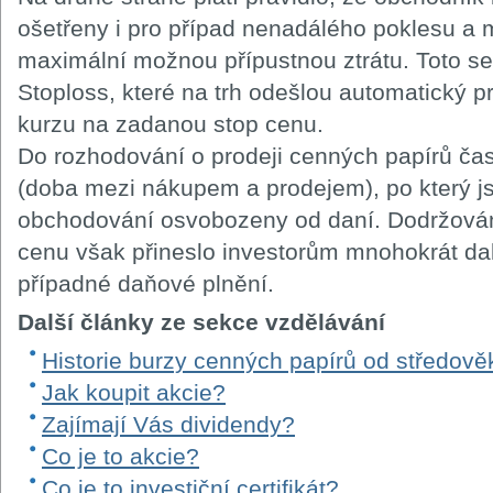
ošetřeny i pro případ nenadálého poklesu a 
maximální možnou přípustnou ztrátu. Toto se 
Stoploss, které na trh odešlou automatický p
kurzu na zadanou stop cenu.
Do rozhodování o prodeji cenných papírů čas
(doba mezi nákupem a prodejem), po který j
obchodování osvobozeny od daní. Dodržování
cenu však přineslo investorům mnohokrát dal
případné daňové plnění.
Další články ze sekce vzdělávání
Historie burzy cenných papírů od středov
Jak koupit akcie?
Zajímají Vás dividendy?
Co je to akcie?
Co je to investiční certifikát?