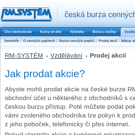
česká burza cenných
Chci obchodovat
Kurzy on-line
Výsledky
Burza a služby
Vzdělá
Semináře
O cenných papírech
Burza cenných papírů
Prodej akcií
Nákup ak
RM-SYSTÉM
Vzdělávání
Prodej akcií
Jak prodat akcie?
Abyste mohli prodat akcie na české burze 
obchodní účet u některého z obchodníků s c
českou burzu přístup. Poté můžete podat pok
vámi zvoleného obchodníka lze pokyn k prod
z jeho poboček, telefonicky či přes internet.
Pokud vlastníte akcie z kupónové privatizace 