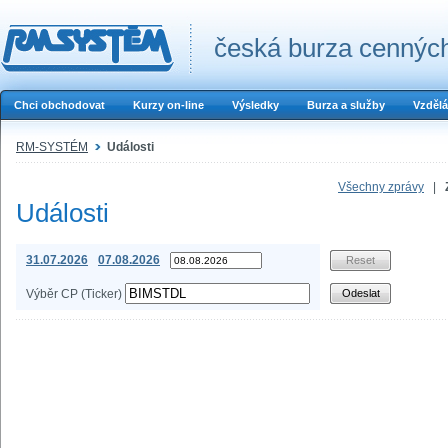
česká burza cenných
Chci obchodovat
Kurzy on-line
Výsledky
Burza a služby
Vzdělá
RM-SYSTÉM
Události
Všechny zprávy
|
Události
31.07.2026
07.08.2026
Výběr CP (Ticker)