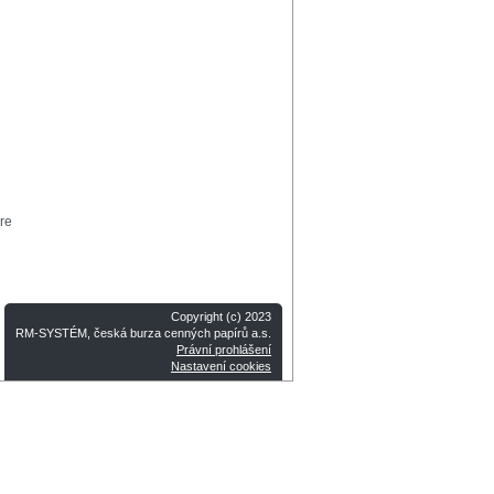
re
Copyright (c) 2023
RM-SYSTÉM, česká burza cenných papírů a.s.
Právní prohlášení
Nastavení cookies