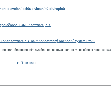
mení o svolání schůze vlastníků dluhopisů
 společnosti ZONER software, a.s.
i Zoner software a.s. na mnohostranný obchodní systém RM-S
mnohostranném obchodním systému obchodovat dluhopisy společnosti Zoner softwa
starší události
»