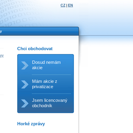
CZ
|
EN
y
Chci obchodovat
ávy
Dosud nemám
akcie
Mám akcie z
privatizace
Jsem licencovaný
obchodník
Horké zprávy