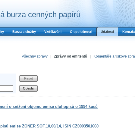
á burza cenných papírů
dky
Burza a služby
Vzdělávání
O společnosti
Události
Kontakt
Všechny zprávy
|
Zprávy od emitentů
|
Komentáře a tiskové zpr
mení o snížení objemu emise dluhopisů o 1994 kusů
hopisů emise ZONER SOF.10,00/14, ISIN CZ0003501660