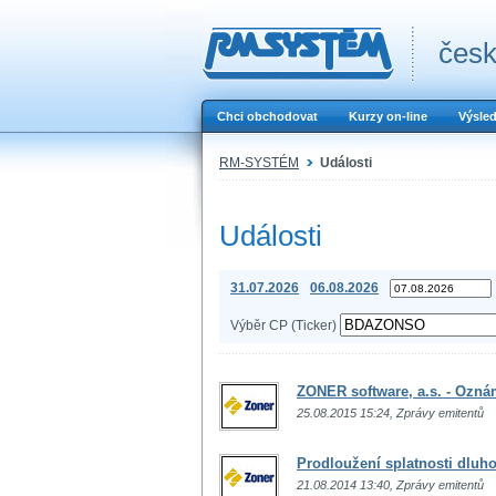
česk
Chci obchodovat
Kurzy on-line
Výsle
RM-SYSTÉM
Události
Události
31.07.2026
06.08.2026
Výběr CP (Ticker)
ZONER software, a.s. - Ozná
25.08.2015 15:24, Zprávy emitentů
Prodloužení splatnosti dlu
21.08.2014 13:40, Zprávy emitentů