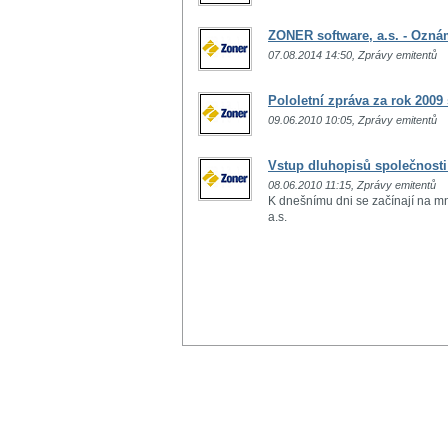
ZONER software, a.s. - Ozná
07.08.2014 14:50, Zprávy emitentů
Pololetní zpráva za rok 2009
09.06.2010 10:05, Zprávy emitentů
Vstup dluhopisů společnost
08.06.2010 11:15, Zprávy emitentů
K dnešnímu dni se začínají na 
a.s.