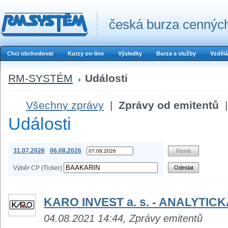
česká burza cenných
Chci obchodovat
Kurzy on-line
Výsledky
Burza a služby
Vzdělá
RM-SYSTÉM
Události
Všechny zprávy
|
Zprávy od emitentů
|
Události
31.07.2026
06.08.2026
Výběr CP (Ticker)
KARO INVEST a. s. - ANALYTIC
04.08.2021 14:44, Zprávy emitentů