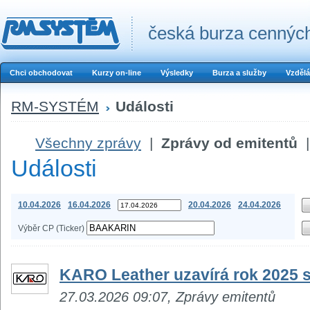
česká burza cenných
Chci obchodovat
Kurzy on-line
Výsledky
Burza a služby
Vzdělá
RM-SYSTÉM
Události
Všechny zprávy
|
Zprávy od emitentů
|
Události
10.04.2026
16.04.2026
20.04.2026
24.04.2026
Výběr CP (Ticker)
KARO Leather uzavírá rok 2025 si
27.03.2026 09:07, Zprávy emitentů