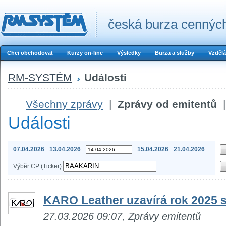
česká burza cenných
Chci obchodovat
Kurzy on-line
Výsledky
Burza a služby
Vzdělá
RM-SYSTÉM
Události
Všechny zprávy
|
Zprávy od emitentů
|
Události
07.04.2026
13.04.2026
15.04.2026
21.04.2026
Výběr CP (Ticker)
KARO Leather uzavírá rok 2025 si
27.03.2026 09:07, Zprávy emitentů