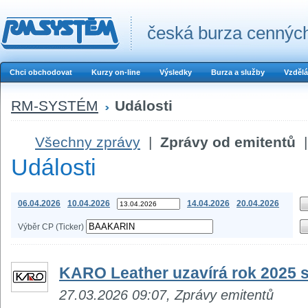
česká burza cenných
Chci obchodovat
Kurzy on-line
Výsledky
Burza a služby
Vzdělá
RM-SYSTÉM
Události
Všechny zprávy
|
Zprávy od emitentů
|
Události
06.04.2026
10.04.2026
14.04.2026
20.04.2026
Výběr CP (Ticker)
KARO Leather uzavírá rok 2025 si
27.03.2026 09:07, Zprávy emitentů