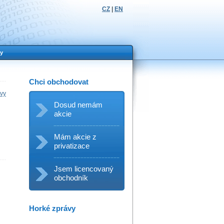
CZ
|
EN
y
Chci obchodovat
ávy
Dosud nemám
akcie
Mám akcie z
privatizace
Jsem licencovaný
obchodník
Horké zprávy