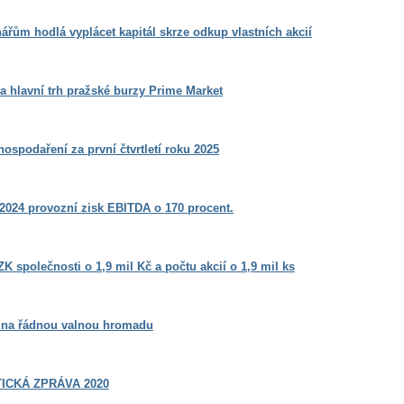
řům hodlá vyplácet kapitál skrze odkup vlastních akcií
a hlavní trh pražské burzy Prime Market
hospodaření za první čtvrtletí roku 2025
 2024 provozní zisk EBITDA o 170 procent.
ZK společnosti o 1,9 mil Kč a počtu akcií o 1,9 mil ks
a na řádnou valnou hromadu
TICKÁ ZPRÁVA 2020