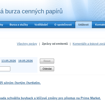
á burza cenných papírů
dky
Burza a služby
Vzdělávání
O společnosti
Události
Kontakt
Všechny zprávy
|
Zprávy od emitentů
|
Komentáře a tiskové zpr
13.05.2026
19.05.2026
5 silným čtvrtým čtvrtletím.
mada schválila buyback a klíčové změny pro přestup na Prime Market.