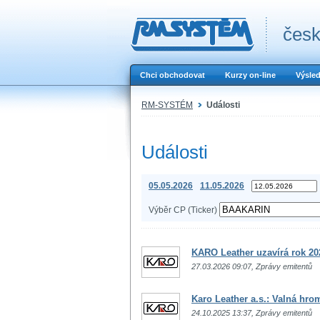
česk
Chci obchodovat
Kurzy on-line
Výsle
RM-SYSTÉM
Události
Události
05.05.2026
11.05.2026
Výběr CP (Ticker)
KARO Leather uzavírá rok 202
27.03.2026 09:07, Zprávy emitentů
Karo Leather a.s.: Valná hro
24.10.2025 13:37, Zprávy emitentů