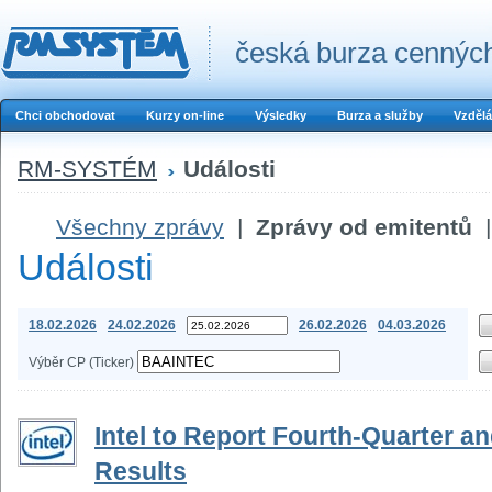
česká burza cenných
Chci obchodovat
Kurzy on-line
Výsledky
Burza a služby
Vzdělá
RM-SYSTÉM
Události
Všechny zprávy
|
Zprávy od emitentů
|
Události
18.02.2026
24.02.2026
26.02.2026
04.03.2026
Výběr CP (Ticker)
Intel to Report Fourth-Quarter an
Results