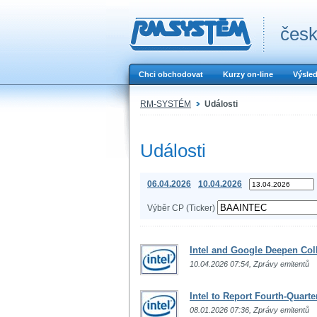
česk
Chci obchodovat
Kurzy on-line
Výsle
RM-SYSTÉM
Události
Události
06.04.2026
10.04.2026
Výběr CP (Ticker)
Intel and Google Deepen Col
10.04.2026 07:54, Zprávy emitentů
Intel to Report Fourth-Quarte
08.01.2026 07:36, Zprávy emitentů