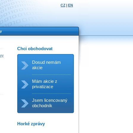
CZ
|
EN
y
Chci obchodovat
ávy
Dosud nemám
akcie
Mám akcie z
privatizace
Jsem licencovaný
obchodník
Horké zprávy