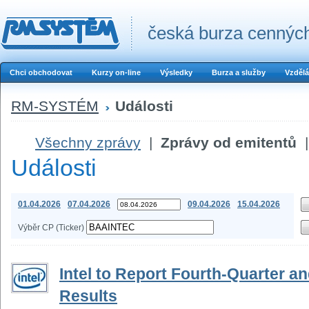
česká burza cenných
Chci obchodovat
Kurzy on-line
Výsledky
Burza a služby
Vzdělá
RM-SYSTÉM
Události
Všechny zprávy
|
Zprávy od emitentů
|
Události
01.04.2026
07.04.2026
09.04.2026
15.04.2026
Výběr CP (Ticker)
Intel to Report Fourth-Quarter an
Results