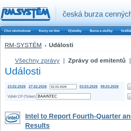
česká burza cenných
Chci obchodovat
Kurzy on-line
Výsledky
Burza a služby
Vzdělá
RM-SYSTÉM
Události
Všechny zprávy
|
Zprávy od emitentů
|
Události
23.02.2026
27.02.2026
03.03.2026
09.03.2026
Výběr CP (Ticker)
Intel to Report Fourth-Quarter an
Results