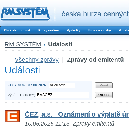
česká burza cenných
Chci obchodovat
Kurzy on-line
Výsledky
Burza a služby
Vzdělá
RM-SYSTÉM
Události
Všechny zprávy
|
Zprávy od emitentů
|
Události
31.07.2026
07.08.2026
Výběr CP (Ticker)
ČEZ, a.s. - Oznámení o výplatě 
10.06.2026 11:13, Zprávy emitentů