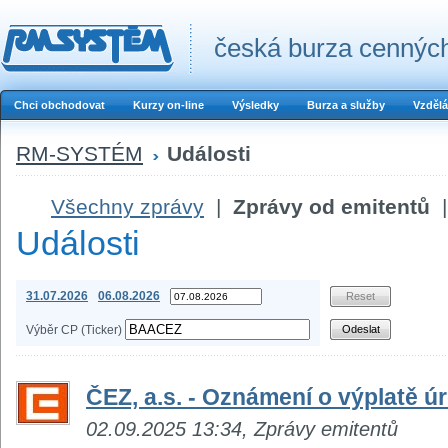
česká burza cenných
Chci obchodovat
Kurzy on-line
Výsledky
Burza a služby
Vzdělá
RM-SYSTÉM
Události
Všechny zprávy
|
Zprávy od emitentů
|
Události
31.07.2026
06.08.2026
Výběr CP (Ticker)
ČEZ, a.s. - Oznámení o výplatě 
02.09.2025 13:34, Zprávy emitentů