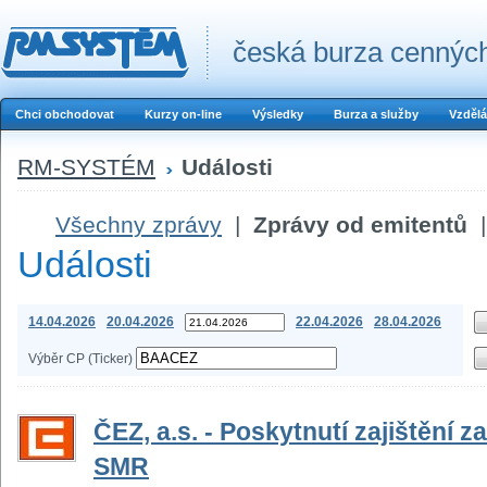
česká burza cenných
Chci obchodovat
Kurzy on-line
Výsledky
Burza a služby
Vzdělá
RM-SYSTÉM
Události
Všechny zprávy
|
Zprávy od emitentů
|
Události
14.04.2026
20.04.2026
22.04.2026
28.04.2026
Výběr CP (Ticker)
ČEZ, a.s. - Poskytnutí zajištění 
SMR