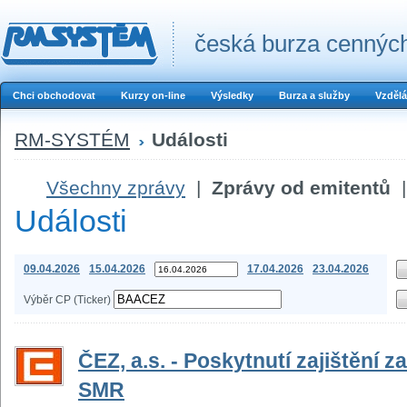
česká burza cenných
Chci obchodovat
Kurzy on-line
Výsledky
Burza a služby
Vzdělá
RM-SYSTÉM
Události
Všechny zprávy
|
Zprávy od emitentů
|
Události
09.04.2026
15.04.2026
17.04.2026
23.04.2026
Výběr CP (Ticker)
ČEZ, a.s. - Poskytnutí zajištění 
SMR