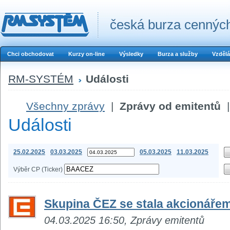
česká burza cenných
Chci obchodovat
Kurzy on-line
Výsledky
Burza a služby
Vzdělá
RM-SYSTÉM
Události
Všechny zprávy
|
Zprávy od emitentů
|
Události
25.02.2025
03.03.2025
05.03.2025
11.03.2025
Výběr CP (Ticker)
Skupina ČEZ se stala akcionáře
04.03.2025 16:50, Zprávy emitentů