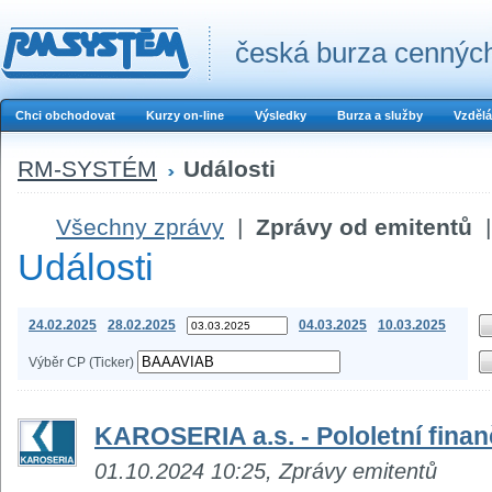
česká burza cenných
Chci obchodovat
Kurzy on-line
Výsledky
Burza a služby
Vzdělá
RM-SYSTÉM
Události
Všechny zprávy
|
Zprávy od emitentů
|
Události
24.02.2025
28.02.2025
04.03.2025
10.03.2025
Výběr CP (Ticker)
KAROSERIA a.s. - Pololetní finan
01.10.2024 10:25, Zprávy emitentů