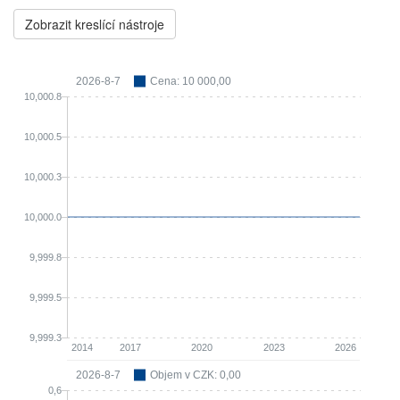
Zobrazit kreslící nástroje
2026-8-7
Cena: 10 000,00
10,000.8
10,000.5
10,000.3
10,000.0
9,999.8
9,999.5
9,999.3
2014
2017
2020
2023
2026
2026-8-7
Objem v CZK: 0,00
0,6