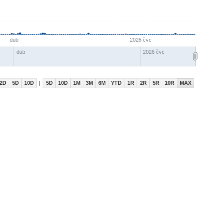
dub
2026 čvc
dub
2026 čvc
2D
5D
10D
5D
10D
1M
3M
6M
YTD
1R
2R
5R
10R
MAX
|