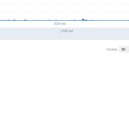
2026 led
2026 led
1D
intraday