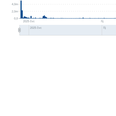
4,0m
2,0m
0,0
2025 čvc
říj
2025 čvc
říj