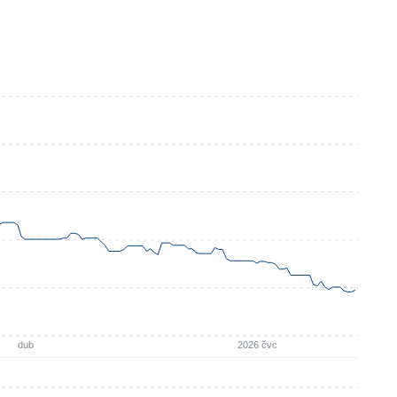
dub
2026 čvc