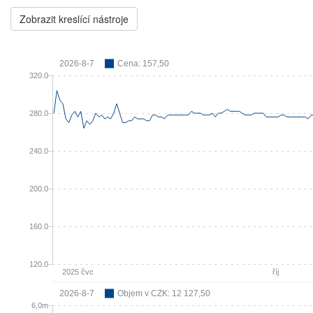
Zobrazit kreslící nástroje
2026-8-7
Cena: 157,50
320.0
280.0
240.0
200.0
160.0
120.0
2025 čvc
říj
2026-8-7
Objem v CZK: 12 127,50
6,0m