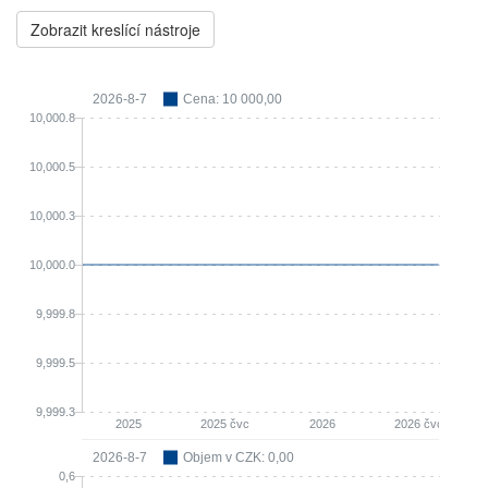
Zobrazit kreslící nástroje
2026-8-7
Cena: 10 000,00
10,000.8
10,000.5
10,000.3
10,000.0
9,999.8
9,999.5
9,999.3
2025
2025 čvc
2026
2026 čvc
2026-8-7
Objem v CZK: 0,00
0,6