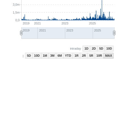
3,0m
1,5m
0,0
2019
2021
2023
2025
2019
2021
2023
2025
1D
2D
5D
10D
intraday
5D
10D
1M
3M
6M
YTD
1R
2R
5R
10R
MAX
|