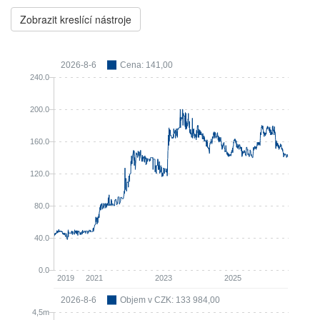
Zobrazit kreslící nástroje
2026-8-6
Cena: 141,00
240.0
200.0
160.0
120.0
80.0
40.0
0.0
2019
2021
2023
2025
2026-8-6
Objem v CZK: 133 984,00
4,5m